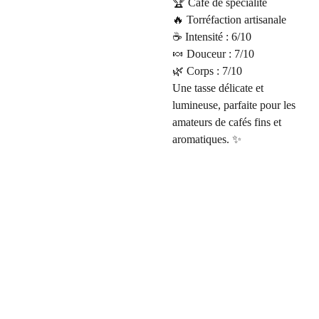
🏆 Café de spécialité
🔥 Torréfaction artisanale
☕ Intensité : 6/10
🍬 Douceur : 7/10
🌿 Corps : 7/10
Une tasse délicate et
lumineuse, parfaite pour les
amateurs de cafés fins et
aromatiques. ✨
3 
Newsletters / Message