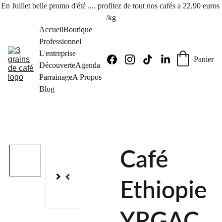
En Juillet belle promo d'été .... profitez de tout nos cafés a 22,90 euros 
/kg
Accueil
Boutique
Professionnel
L'entreprise
Panier
Découverte
Agenda
Parrainage
A Propos
Blog
Café
Ethiopie
YRGAC