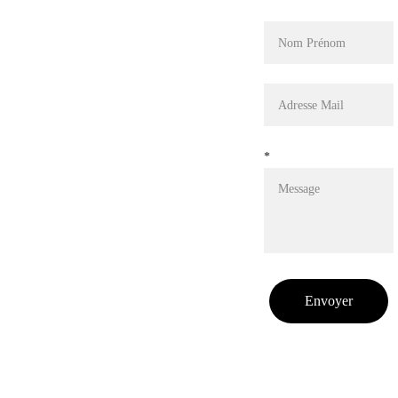
CONTA
grains 
CT
de café
TELEPHO
NE
Découvrez nos 
*
cafés de spécialité 
06.01
uniques ici.
.46.2
3.64
MAIL
Envoyer
3grainsdec
afe@gmail
.com
Whatsapp